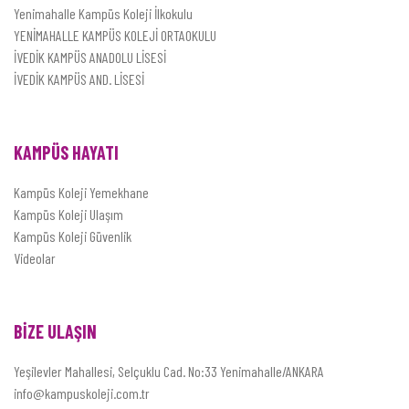
Yenimahalle Kampüs Koleji İlkokulu
YENİMAHALLE KAMPÜS KOLEJİ ORTAOKULU
İVEDİK KAMPÜS ANADOLU LİSESİ
İVEDİK KAMPÜS AND. LİSESİ
KAMPÜS HAYATI
Kampüs Koleji Yemekhane
Kampüs Koleji Ulaşım
Kampüs Koleji Güvenlik
Videolar
BİZE ULAŞIN
Yeşilevler Mahallesi, Selçuklu Cad. No:33 Yenimahalle/ANKARA
info@kampuskoleji.com.tr