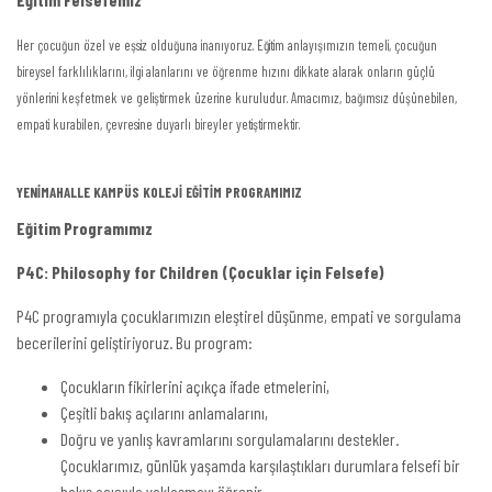
Her çocuğun özel ve eşsiz olduğuna inanıyoruz. Eğitim anlayışımızın temeli, çocuğun
bireysel farklılıklarını, ilgi alanlarını ve öğrenme hızını dikkate alarak onların güçlü
yönlerini keşfetmek ve geliştirmek üzerine kuruludur. Amacımız, bağımsız düşünebilen,
empati kurabilen, çevresine duyarlı bireyler yetiştirmektir.
YENİMAHALLE KAMPÜS KOLEJİ EĞİTİM PROGRAMIMIZ
Eğitim Programımız
P4C: Philosophy for Children (Çocuklar için Felsefe)
P4C programıyla çocuklarımızın eleştirel düşünme, empati ve sorgulama
becerilerini geliştiriyoruz. Bu program:
Çocukların fikirlerini açıkça ifade etmelerini,
Çeşitli bakış açılarını anlamalarını,
Doğru ve yanlış kavramlarını sorgulamalarını destekler.
Çocuklarımız, günlük yaşamda karşılaştıkları durumlara felsefi bir
bakış açısıyla yaklaşmayı öğrenir.