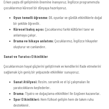
Erken yaşta dil gelişiminin önemine inanıyoruz. İngilizce programımızla
çocuklarımızı küresel bir dünyaya hazırlıyoruz.
Oyun temelli öğrenme:
Dil, oyunlar ve günlük etkinliklerle doğal
bir şekilde öğrenilir.
Küresel bakış açısı:
Çocuklarımız farklı kültürleri tanır ve
anlamaya çalışır.
Drama ve hikaye anlatımı:
Çocuklarımız, İngilizce hikayeler
oluşturur ve canlandırır.
Sanat ve Yaratıcı Etkinlikler
Çocuklarımızın hayal güçlerini geliştirmek ve kendilerini ifade etmelerini
sağlamak için geniş bir yelpazede etkinlikler sunuyoruz.
Sanat Atölyesi:
Resim, seramik ve el işi çalışmaları ile
yaratıcılıklarını keşfederler.
Drama:
Tiyatro ve doğaçlama etkinlikleri ile özgüven kazanırlar.
Spor Etkinlikleri:
Hem fiziksel gelişim hem de takım ruhu
desteklenir.