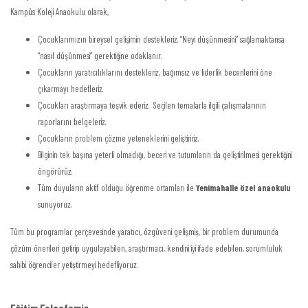
Kampüs Koleji Anaokulu olarak,
Çocuklarımızın bireysel gelişimin destekleriz. ”Neyi düşünmesini” sağlamaktansa
“nasıl düşünmesi” gerektiğine odaklanır.
Çocukların yaratıcılıklarını destekleriz, bağımsız ve liderlik becerilerini öne
çıkarmayı hedefleriz.
Çocukları araştırmaya teşvik ederiz. Seçilen temalarla ilgili çalışmalarının
raporlarını belgeleriz.
Çocukların problem çözme yeteneklerini geliştiririz.
Bilginin tek başına yeterli olmadığı, beceri ve tutumların da geliştirilmesi gerektiğini
öngörürüz.
Tüm duyuların aktif olduğu öğrenme ortamları ile
Yenimahalle özel anaokulu
sunuyoruz.
Tüm bu programlar çerçevesinde yaratıcı, özgüveni gelişmiş, bir problem durumunda
çözüm önerileri getirip uygulayabilen, araştırmacı, kendini iyi ifade edebilen, sorumluluk
sahibi öğrenciler yetiştirmeyi hedefliyoruz.
Eğitim Felsefemiz