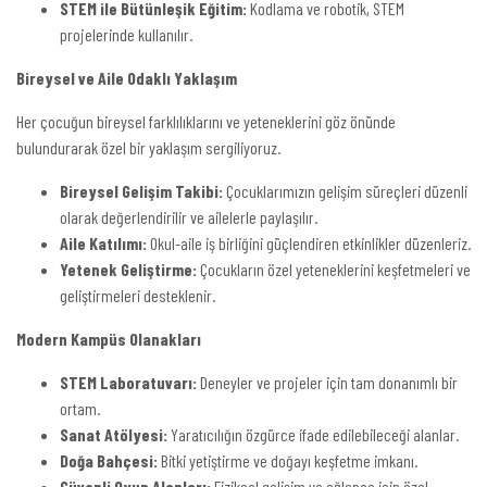
STEM ile Bütünleşik Eğitim:
Kodlama ve robotik, STEM
projelerinde kullanılır.
Bireysel ve Aile Odaklı Yaklaşım
Her çocuğun bireysel farklılıklarını ve yeteneklerini göz önünde
bulundurarak özel bir yaklaşım sergiliyoruz.
Bireysel Gelişim Takibi:
Çocuklarımızın gelişim süreçleri düzenli
olarak değerlendirilir ve ailelerle paylaşılır.
Aile Katılımı:
Okul-aile iş birliğini güçlendiren etkinlikler düzenleriz.
Yetenek Geliştirme:
Çocukların özel yeteneklerini keşfetmeleri ve
geliştirmeleri desteklenir.
Modern Kampüs Olanakları
STEM Laboratuvarı:
Deneyler ve projeler için tam donanımlı bir
ortam.
Sanat Atölyesi:
Yaratıcılığın özgürce ifade edilebileceği alanlar.
Doğa Bahçesi:
Bitki yetiştirme ve doğayı keşfetme imkanı.
Güvenli Oyun Alanları:
Fiziksel gelişim ve eğlence için özel