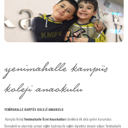
Yenimahalle Kampüs Koleji Anaokulu
yenimahalle kampüs
Yenimahalle Kampüs Koleji İlkokulu
koleji anaokulu
Yenimahalle Kampüs Koleji Ortaokulu
İvedik Kampüs And. Lisesi
YENİMAHALLE KAMPÜS KOLEJİ ANAOKULU
Kampüs Koleji
Yenimahalle Özel Anaokulları
denilince ilk akla gelen kurumdur.
Deneyimli ve alanında uzman eğitim kadrosu ile eğitim-öğretime devam ediyor. Yenimahalle